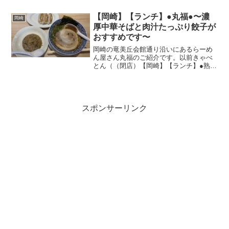
してくれます。この日はキムチとメンマ
の小皿をサービスしてくれて、元々コス
【岡崎】【ランチ】●丸福●〜濃
岡崎
パいいお店ですがより充実...
厚中華そばと肉汁たっぷり餃子が
おすすめです〜
岡崎の竜美丘会館通り沿いにあるらーめ
ん屋さん丸福のご紹介です。以前きゃべ
とん（（閉店）【岡崎】【ランチ】●熟成
醤油ラーメンきゃべとん岡崎竜美丘店●～
キャベツの旨味が味わえる新感覚らーめ
ん～）というお店があった跡地でそのま
ま別のらーめん屋にな...
スポンサーリンク