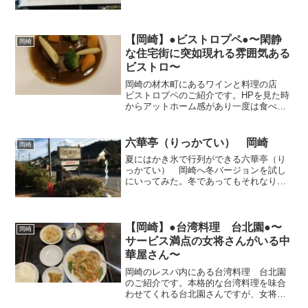
はり周辺住民への影響を考慮して今回の
結果になったのかは定かでないが、実
際、新たな店舗でのオシャレさ・味もか
わらず美味で、さすが実力あっての行動
【岡崎】●ビストロプペ●〜閑静
岡崎
であるんだなと実感させられました
な住宅街に突如現れる雰囲気ある
ビストロ〜
岡崎の材木町にあるワインと料理の店
ビストロプペのご紹介です。HPを見た時
からアットホーム感があり一度は食べて
みたかったフレンチのお店に初来店でき
ました。たまにこういうコースの料理を
食べれると気分がありますよね。一品一
六華亭（りっかてい） 岡崎
岡崎
品のおいしさを堪能でき...
夏にはかき氷で行列ができる六華亭（り
っかてい） 岡崎へ冬バージョンを試し
にいってみた。冬であってもそれなり人
は多く、かき氷たべてる人は多かったで
す。ゆっくりカフェでおしゃべりすると
いった感じではないが、夏だけでなく、
オールマイティな時期においしく、さら
【岡崎】●台湾料理 台北園●〜
岡崎
に目で楽しめるお店でした。
サービス満点の女将さんがいる中
華屋さん〜
岡崎のレスパ内にある台湾料理 台北園
のご紹介です。本格的な台湾料理を味合
わせてくれる台北園さんですが、女将さ
んがとても気さくでサービス旺盛に対応