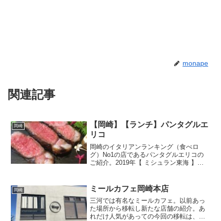
monape
関連記事
【岡崎】【ランチ】パンタグルエ
岡崎
リコ
岡崎のイタリアンランキング（食べロ
グ）No1の店であるパンタグルエリコの
ご紹介。2019年【 ミシュラン東海 】に
も掲載されている名実ともに備わった名
店です。いつもお店前の駐車場もいっぱ
いのイメージもありますが、店内はとて
ミールカフェ岡崎本店
岡崎
も広く、予約をとれ...
三河では有名なミールカフェ。以前あっ
た場所から移転し新たな店舗の紹介。あ
れだけ人気があっての今回の移転は、や