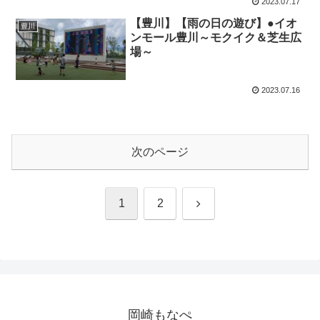
2023.07.17
【豊川】【雨の日の遊び】●イオ
豊川
ンモール豊川～モクイク＆芝生広
場～
2023.07.16
次のページ
次
1
2
へ
岡崎もなぺ