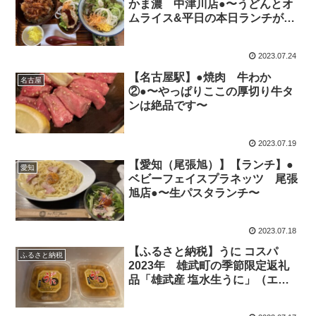
かま濃 中津川店●〜うどんとオ
ムライス&平日の本日ランチがオ
ススメ〜
2023.07.24
【名古屋駅】●焼肉 牛わか
名古屋
②●〜やっぱりここの厚切り牛タ
ンは絶品です〜
2023.07.19
【愛知（尾張旭）】【ランチ】●
愛知
ベビーフェイスプラネッツ 尾張
旭店●〜生パスタランチ〜
2023.07.18
【ふるさと納税】うに コスパ
ふるさと納税
2023年 雄武町の季節限定返礼
品「雄武産 塩水生うに」（エゾ
バフンウニ）