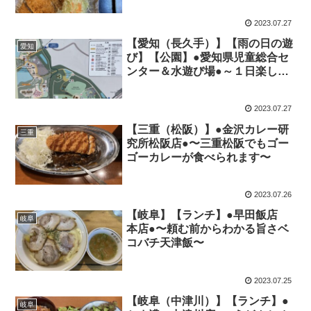
2023.07.27
【愛知（長久手）】【雨の日の遊
愛知
び】【公園】●愛知県児童総合セ
ンター＆水遊び場●～１日楽しめ
る大規模公園～
2023.07.27
【三重（松阪）】●金沢カレー研
三重
究所松阪店●〜三重松阪でもゴー
ゴーカレーが食べられます〜
2023.07.26
【岐阜】【ランチ】●早田飯店
岐阜
本店●〜頼む前からわかる旨さベ
コバチ天津飯〜
2023.07.25
【岐阜（中津川）】【ランチ】●
岐阜