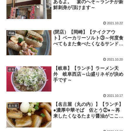
あるよ。 宴のへそ～ランチが新
鮮刺身が頂けます～
2021.10.22
(閉店）【岡崎】【テイクアウ
岡崎
ト】ベーカリーソルト③～何度食
べてもまた食べたくなるサンドイ
ッチ～
2021.10.20
【岐阜】【ランチ】ラーメン天
岐阜
外 岐阜西店～山盛りネギが決め
手です～
2021.10.17
【名古屋（丸の内）】【ランチ】
名古屋
●濃厚中華そば 佐とう②●～再
来したくなるたまり醤油がここに
ある～