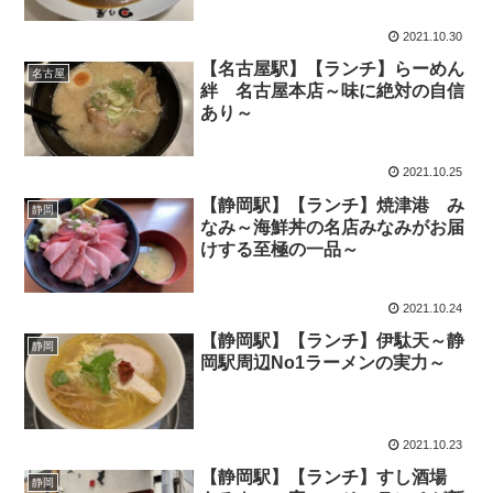
2021.10.30
【名古屋駅】【ランチ】らーめん
名古屋
絆 名古屋本店～味に絶対の自信
あり～
2021.10.25
【静岡駅】【ランチ】焼津港 み
静岡
なみ～海鮮丼の名店みなみがお届
けする至極の一品～
2021.10.24
【静岡駅】【ランチ】伊駄天～静
静岡
岡駅周辺No1ラーメンの実力～
2021.10.23
【静岡駅】【ランチ】すし酒場
静岡