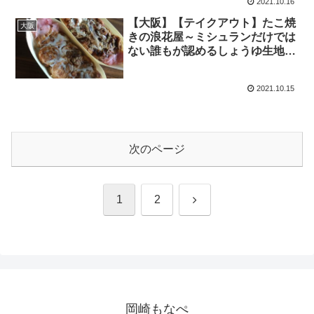
2021.10.16
【大阪】【テイクアウト】たこ焼
大阪
きの浪花屋～ミシュランだけでは
ない誰もが認めるしょうゆ生地の
おいしさ～
2021.10.15
次のページ
次
1
2
へ
岡崎もなぺ