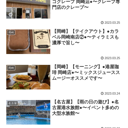
コクレープ 岡崎店●〜クレープ専
門店のクレープ〜
2023.03.25
【岡崎】【テイクアウト】●カラ
岡崎
ベル岡崎南店②●〜ティラミスも
濃厚で旨し〜
2023.03.25
【岡崎】【モーニング】●港屋珈
岡崎
琲 岡崎店●〜ミックスジュースス
ムージーオススメです〜
2023.03.24
【名古屋】【雨の日の遊び】●名
名古屋
古屋港水族館●〜イベント多めの
大型水族館〜