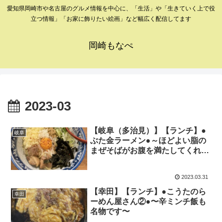
愛知県岡崎市や名古屋のグルメ情報を中心に、「生活」や「生きていく上で役
立つ情報」「お家に飾りたい絵画」など幅広く配信してます
岡崎もなぺ
2023-03
【岐阜（多治見）】【ランチ】●
岐阜
ぶた金ラーメン●～ほどよい脂の
まぜそばがお腹を満たしてくれま
す～
2023.03.31
【幸田】【ランチ】●こうたのら
幸田
ーめん屋さん②●〜辛ミンチ飯も
名物です〜