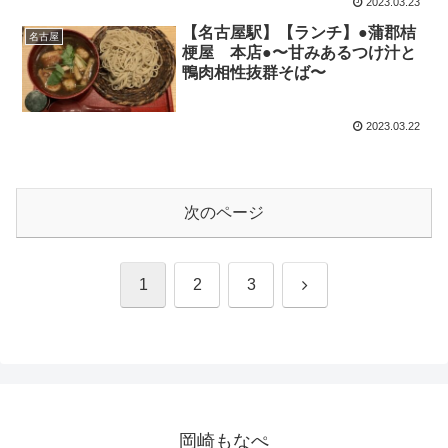
2023.03.23
【名古屋駅】【ランチ】●蒲郡桔
名古屋
梗屋 本店●〜甘みあるつけ汁と
鴨肉相性抜群そば〜
2023.03.22
次のページ
次
1
2
3
へ
岡崎もなぺ