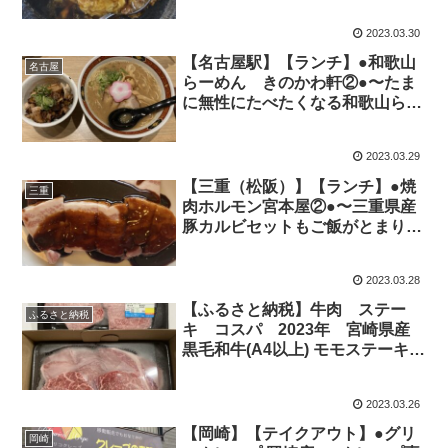
2023.03.30
【名古屋駅】【ランチ】●和歌山
名古屋
らーめん きのかわ軒②●〜たま
に無性にたべたくなる和歌山らー
めん〜
2023.03.29
【三重（松阪）】【ランチ】●焼
三重
肉ホルモン宮本屋②●〜三重県産
豚カルビセットもご飯がとまりま
せん〜
2023.03.28
【ふるさと納税】牛肉 ステー
ふるさと納税
キ コスパ 2023年 宮崎県産
黒毛和牛(A4以上) モモステーキ
1kg (10枚) (都城市)
2023.03.26
【岡崎】【テイクアウト】●グリ
岡崎