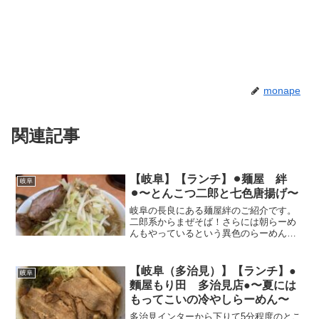
monape
関連記事
【岐阜】【ランチ】⚫︎麺屋 絆
岐阜
⚫︎〜とんこつ二郎と七色唐揚げ〜
岐阜の長良にある麺屋絆のご紹介です。
二郎系からまぜそば！さらには朝らーめ
んもやっているという異色のらーめん屋
さん。豊富ならーめんでも味は間違いな
く、唐揚げも7種とこれまた多くてうま
し。飽きることを知らない、店員さんの
【岐阜（多治見）】【ランチ】●
岐阜
愛想もとてもよいサービス...
麵屋もり田 多治見店●〜夏には
もってこいの冷やしらーめん〜
多治見インターから下りて5分程度のとこ