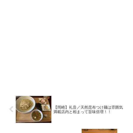
【岡崎】礼音／天然昆布つけ麺は雰囲気
満載店内と相まって旨味倍増！！