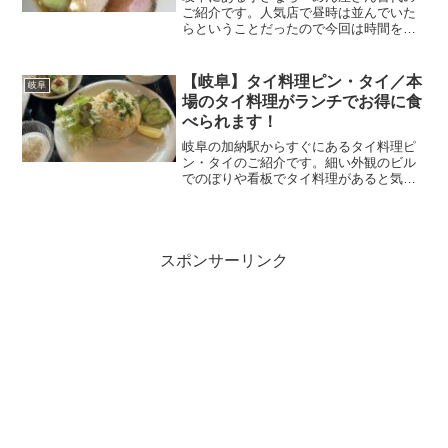
ご紹介です。人気店で昼時は並んでいた
らということだったので今回は時間を少
しずらしての来店。醤油らーめんが定番
とはいいつつ、ほかにもつけそばやまぜ
そばもあり基本美味しいような情報では
【岐阜】タイ料理ピン・タイ／本
岐阜
ありましたが、とりあえず...
場のタイ料理がランチでお得に食
べられます！
岐阜の加納駅からすぐにあるタイ料理ピ
ン・タイのご紹介です。細い外観のビル
でのぼりや看板でタイ料理があると気付
けます。ピンとは、タイの弦楽器（タイ
の東北 イサーン地方が発祥といわれてお
り 隣国のラオスでも愛用されている）。
盾形のワッペンみたい...
スポンサーリンク