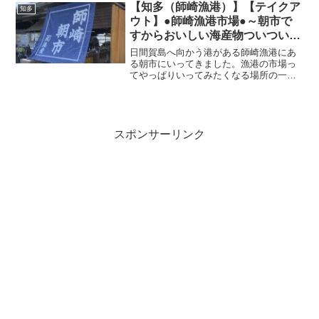
民宿全体がとてもキレイで清潔感があり
【知多（師崎漁港）】【テイクア
知多
想像する民宿というよりは...
ウト】●師崎漁港市場●～朝市で
すからおいしい海産物ついつい買
っちゃいます～
日間賀島へ向かう港がある師崎漁港にあ
る朝市にいってきました。漁港の市場っ
てやっぱりいってみたくなる場所の一つ
ですよね。特に朝市といわれちゃうとつ
いついおとずれてしまいたくなるスポッ
ト。ということで、日間賀島（【知多
（日間賀島）】●民宿まるよ...
スポンサーリンク