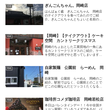
ぎんごんちゃん。岡崎店
岡崎
はんばぁぐ處 ぎんごんちゃん 岡崎店
のテイクアウトを食べてみたのでご紹
介。ぎんごんちゃんとちょいと名前の変
わったお店ではあるが、創作ハンバーグ
を食べさせてくれる店舗であるが、今回
はテイクアウトができるとのことで、ハ
ンバーグを頼んでみた。テイ...
【岡崎】【テイクアウト】ケーキ
岡崎
空間 カントリークリスマス
岡崎のちょおとした工業団地の一角にあ
るカントリークリスマスのご紹介。ケー
キ空間とは何ぞやと思ってしまいます
が、店舗は確かにケーキ空間です。年中
クリスマス感の店内です。HPをみてみる
とけっこうTV取材なんかも受けている感
自家製麺 公園前 らーめん 岡
岡崎
じが見受けられます。シ...
崎
自家製麺 公園前 らーめん 岡崎のご
紹介。駅前ではなく、公園前とのことで
どこの公園なんだとツッコミたくなるネ
ーミングではあるが、竹ノ花公園前が正
式である。とはいってもそんな公園なか
なかしらないわけである。岡崎駅からは
珈琲所コメダ珈琲店 岡崎若松店
岡崎
700ｍ程度で歩いて10...
本日はバレンタインデー！！今や全国チ
ェーン展開しているコメダであるが、バ