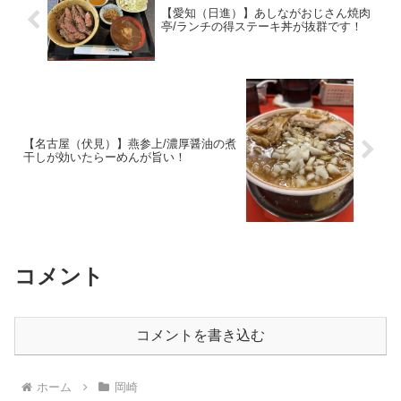
【愛知（日進）】あしながおじさん焼肉
亭/ランチの得ステーキ丼が抜群です！
【名古屋（伏見）】燕参上/濃厚醤油の煮
干しが効いたらーめんが旨い！
コメント
コメントを書き込む
ホーム
岡崎