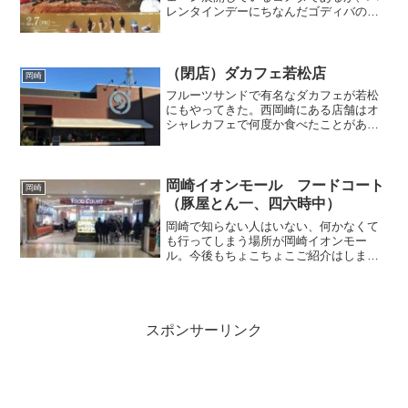
レンタインデーにちなんだゴディバのチ
ョコとのコラボレーションとのことで今
回思わずいってみることに。食べログ久
しぶりのコメダだが、カフェオーレもこ
んなおいしかったけと思わ...
（閉店）ダカフェ若松店
岡崎
フルーツサンドで有名なダカフェが若松
にもやってきた。西岡崎にある店舗はオ
シャレカフェで何度か食べたことがあっ
たが、ここも広々とした店内で、スタイ
リッシュさを兼ね備えている。喫茶店か
ら自然食屋さんと早め店舗が入れ替わっ
ている箇所ではあり、このコロナ化では
岡崎イオンモール フードコート
岡崎
あるが、おいしいフルーツサンドを継続
（豚屋とん一、四六時中）
して提供してほしいなぁ。
岡崎で知らない人はいない、何かなくて
も行ってしまう場所が岡崎イオンモー
ル。今後もちょこちょこご紹介はします
が、まずはモール内での定番といえばフ
ードコート。その内の２店舗をご紹介し
ます。まずは、豚屋とん一。お手頃価格
で味に間違いはないため、８...
スポンサーリンク