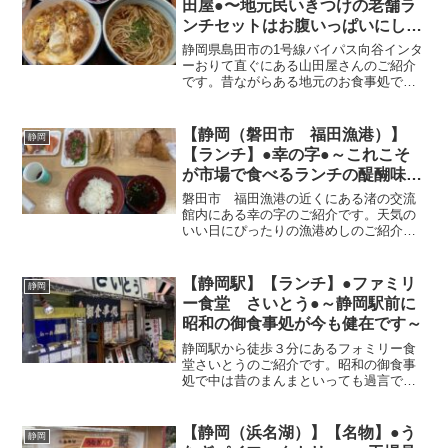
田屋●〜地元民いきつけの老舗ラ
ンチセットはお腹いっぱいにして
くれます〜
静岡県島田市の1号線バイパス向谷インタ
ーおりて直ぐにある山田屋さんのご紹介
です。昔ながらある地元のお食事処で、
ランチ時間にはいっぱいなるほど人気も
ありました。セットメニューが充実して
おり、丼ものも麺も食べれるので、わん
【静岡（磐田市 福田漁港）】
静岡
ぱく男子なら最高。家族...
【ランチ】●幸の字●～これこそ
が市場で食べるランチの醍醐味で
す～
磐田市 福田漁港の近くにある渚の交流
館内にある幸の字のご紹介です。天気の
いい日にぴったりの漁港めしのご紹介で
す。よくテレビでみたりするようなライ
スを片手に好きなものを選んでそれを頂
くシステムを提供してくれる幸の字で
【静岡駅】【ランチ】●ファミリ
静岡
す。そんな夢の場を与えても...
ー食堂 さいとう●～静岡駅前に
昭和の御食事処が今も健在です～
静岡駅から徒歩３分にあるフォミリー食
堂さいとうのご紹介です。昭和の御食事
処で中は昔のまんまといっても過言では
ないさいとうさん。陽気店主さんが、出
迎えてくれます。お手頃定食がたくさん
頂けます。外観このサンプルメニュー
【静岡（浜名湖）】【名物】●う
静岡
年季はいってます平日限定...