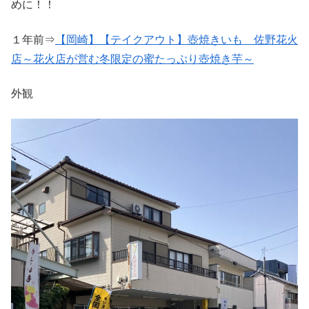
めに！！
１年前⇒
【岡崎】【テイクアウト】壺焼きいも 佐野花火
店～花火店が営む冬限定の蜜たっぷり壺焼き芋～
外観