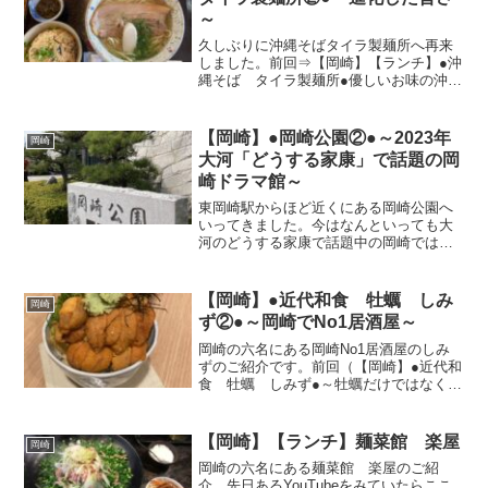
～
久しぶりに沖縄そばタイラ製麺所へ再来
しました。前回⇒【岡崎】【ランチ】●沖
縄そば タイラ製麺所●優しいお味の沖縄
そばが岡崎へやってきました～話題性も
あり結構な行列が出来ていましたが、だ
いぶ改善されたようで昼時でも並ばずに
【岡崎】●岡崎公園②●～2023年
岡崎
問題なく入店できまし...
大河「どうする家康」で話題の岡
崎ドラマ館～
東岡崎駅からほど近くにある岡崎公園へ
いってきました。今はなんといっても大
河のどうする家康で話題中の岡崎ではあ
りますが、その中でも岡崎公園には大河
ドラマ館もありますので賑わっておりま
す。いつまでも賑わってほしい岡崎です
【岡崎】●近代和食 牡蠣 しみ
岡崎
ね。入口門構え岡崎公園撮...
ず②●～岡崎でNo1居酒屋～
岡崎の六名にある岡崎No1居酒屋のしみ
ずのご紹介です。前回（【岡崎】●近代和
食 牡蠣 しみず●～牡蠣だけではなくお
いしいお寿司が堪能できます～）から時
間が経ちましたが、また行ってみたい気
持ちが高まりいってきました。改めてい
【岡崎】【ランチ】麺菜館 楽屋
岡崎
きましたが、やっぱ...
岡崎の六名にある麺菜館 楽屋のご紹
介。先日あるYouTubeをみていたらここ