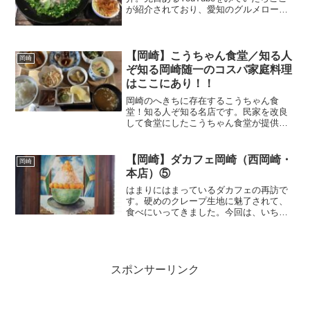
が紹介されており、愛知のグルメローカ
ル番組のPS純金でも紹介されていたとの
ことで早速行ってみました。陶板焼きチ
ャーハンが何よりも有名で、熱々のお皿
にチャーハンが載せ...
【岡崎】こうちゃん食堂／知る人
岡崎
ぞ知る岡崎随一のコスパ家庭料理
はここにあり！！
岡崎のへきちに存在するこうちゃん食
堂！知る人ぞ知る名店です。民家を改良
して食堂にしたこうちゃん食堂が提供し
てくれる和食の家庭料理は最高！この品
揃えをこの値段で出してくれることには
大満足！ちょっと遠いですが、そこまで
【岡崎】ダカフェ岡崎（西岡崎・
岡崎
足を伸ばしてでも食べてみた...
本店）⑤
はまりにはまっているダカフェの再訪で
す。硬めのクレープ生地に魅了されて、
食べにいってきました。今回は、いちご
のクレープです。やっぱり、生地パリパ
リで、そこらのクレープとは一味違いま
すね。また、食べたいものです。今回
は、平日にいったので人が少...
スポンサーリンク