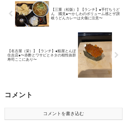
【三重（松阪）】【ランチ】●手打ちうど
ん 國見●〜かしわのボリューム感とザ讃
岐うどんカレーは火傷に注意〜
【名古屋（栄）】【ランチ】●鮨屋とんぼ
住吉店●〜赤酢とワサビとネタの相性抜群
寿司ここにあり〜
コメント
コメントを書き込む