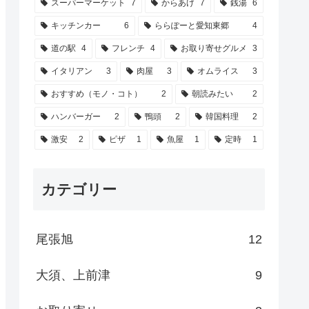
スーパーマーケット
7
からあげ
7
銭湯
6
キッチンカー
6
ららぽーと愛知東郷
4
道の駅
4
フレンチ
4
お取り寄せグルメ
3
イタリアン
3
肉屋
3
オムライス
3
おすすめ（モノ・コト）
2
朝読みたい
2
ハンバーガー
2
鴨頭
2
韓国料理
2
激安
2
ピザ
1
魚屋
1
定時
1
カテゴリー
尾張旭
12
大須、上前津
9