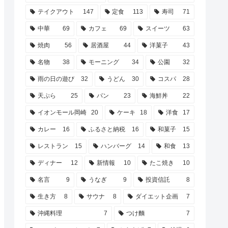
テイクアウト
147
定食
113
寿司
71
中華
69
カフェ
69
スイーツ
63
焼肉
56
居酒屋
44
洋菓子
43
名物
38
モーニング
34
公園
32
雨の日の遊び
32
うどん
30
コスパ
28
天ぷら
25
パン
23
海鮮丼
22
イオンモール岡崎
20
ケーキ
18
洋食
17
カレー
16
ふるさと納税
16
和菓子
15
レストラン
15
ハンバーグ
14
和食
13
ディナー
12
新情報
10
たこ焼き
10
名言
9
うなぎ
9
投資信託
8
生き方
8
サウナ
8
ダイエット企画
7
沖縄料理
7
つけ麵
7