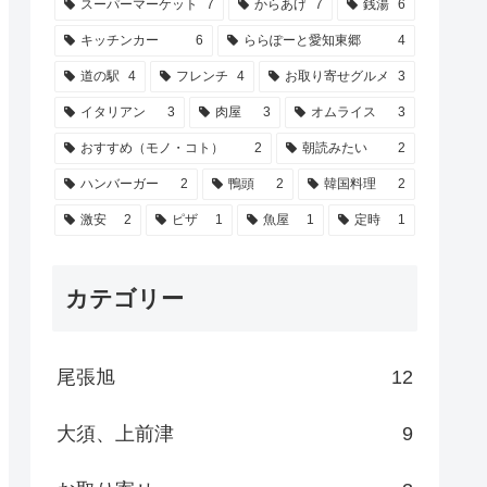
スーパーマーケット
7
からあげ
7
銭湯
6
キッチンカー
6
ららぽーと愛知東郷
4
道の駅
4
フレンチ
4
お取り寄せグルメ
3
イタリアン
3
肉屋
3
オムライス
3
おすすめ（モノ・コト）
2
朝読みたい
2
ハンバーガー
2
鴨頭
2
韓国料理
2
激安
2
ピザ
1
魚屋
1
定時
1
カテゴリー
尾張旭
12
大須、上前津
9