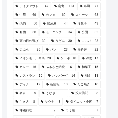
テイクアウト
147
定食
113
寿司
71
中華
69
カフェ
69
スイーツ
63
焼肉
56
居酒屋
44
洋菓子
43
名物
38
モーニング
34
公園
32
雨の日の遊び
32
うどん
30
コスパ
28
天ぷら
25
パン
23
海鮮丼
22
イオンモール岡崎
20
ケーキ
18
洋食
17
カレー
16
ふるさと納税
16
和菓子
15
レストラン
15
ハンバーグ
14
和食
13
ディナー
12
新情報
10
たこ焼き
10
名言
9
うなぎ
9
投資信託
8
生き方
8
サウナ
8
ダイエット企画
7
沖縄料理
7
つけ麵
7