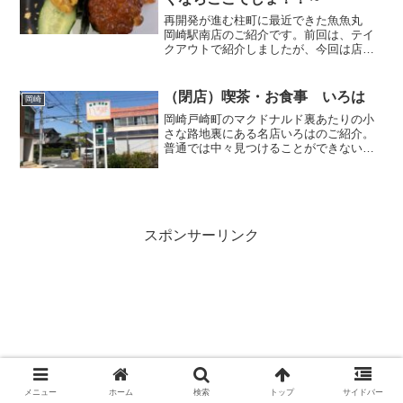
再開発が進む柱町に最近できた魚魚丸
岡崎駅南店のご紹介です。前回は、テイ
クアウトで紹介しましたが、今回は店舗
で食べてきました。キレイな店舗である
のは当然ですが、テーブル席では扉もつ
いていたりして小さな子供連れにもかな
（閉店）喫茶・お食事 いろは
岡崎
り配慮されたつくりに驚き...
岡崎戸崎町のマクドナルド裏あたりの小
さな路地裏にある名店いろはのご紹介。
普通では中々見つけることができないで
すが、ランチのボリュームとコスパはと
ても優れております。週替わりのランチ
メニューはだいたい３つ用意されており
ます。組合わせ変更も可能...
スポンサーリンク
メニュー
ホーム
検索
トップ
サイドバー