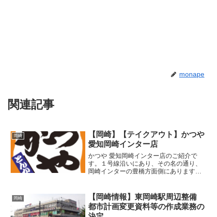
monape
関連記事
【岡崎】【テイクアウト】かつや
岡崎
愛知岡崎インター店
かつや 愛知岡崎インター店のご紹介で
す。１号線沿いにあり、その名の通り、
岡崎インターの豊橋方面側にあります。
みんなが大好きかつやですので、言わず
もがなですが、店内でもテイクアウトで
もおいしくリーズナブルに頂けます。全
【岡崎情報】東岡崎駅周辺整備
岡崎
力おかず盛り（テイクアウ...
都市計画変更資料等の作成業務の
決定