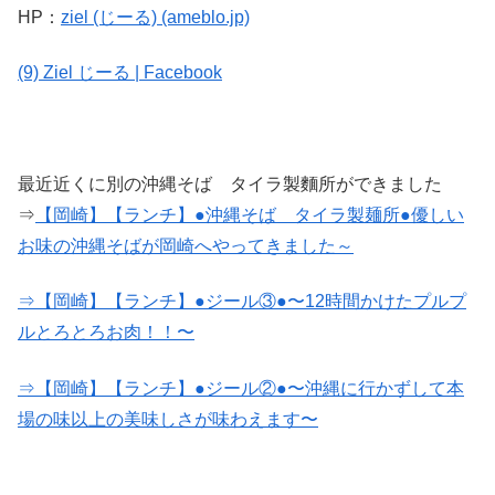
HP：
ziel (じーる) (ameblo.jp)
(9) Ziel じーる | Facebook
最近近くに別の沖縄そば タイラ製麵所ができました
⇒
【岡崎】【ランチ】●沖縄そば タイラ製麺所●優しい
お味の沖縄そばが岡崎へやってきました～
⇒【岡崎】【ランチ】●ジール③●〜12時間かけたプルプ
ルとろとろお肉！！〜
⇒【岡崎】【ランチ】●ジール②●〜沖縄に行かずして本
場の味以上の美味しさが味わえます〜