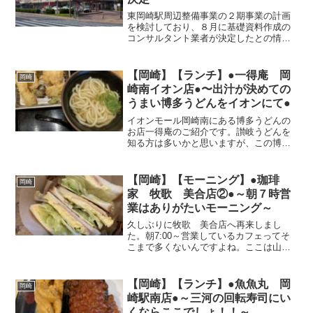
東岡崎駅周辺整備事業の２期事業の計画
を検討しており、８月に基礎資料作成の
コンサルタント業者が決定したとの情報
です。１期整備では主として駅東側が再
開発整備されたが、この２期の計画では
駅西側の古くなっている岡ビルのリニュ
【岡崎】【ランチ】●一得庵 岡
岡崎
ーアルや立体横断施設の整...
崎南イオン店●〜出汁が決めての
うまい博多うどんをイオンにて●
イオンモール岡崎南にある博多うどんの
お店一得庵のご紹介です。讃岐うどんを
知る方は多いかと思いますが、この博多
うどんってのはそこまで知られてなあと
思います。しっかり茹でられたモチモチ
麺に出汁が美味しい博多うどん。ゴボウ
【岡崎】【モーニング】●珈琲
岡崎
うどんが1番有名な気がし...
家 牧歌 美合店②●～朝７時営
業はありがたいモーニング～
久しぶりに牧歌 美合店へ再来しまし
た。朝7:00～営業しているカフェってそ
こまで多くないんですよね。ここは山小
屋のような雰囲気があり、ゆったりも過
ごせて朝早くに目覚めた日には優雅なモ
ーニングを頂けます。プレートセット玉
【岡崎】【ランチ】●魚魚丸 岡
岡崎
子サンドセットワッフル...
崎駅南店●～三河の回転寿司にい
くならここでしょ！！～