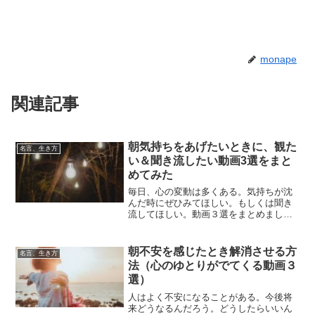
monape
関連記事
朝気持ちをあげたいときに、観た
名言、生き方
い＆聞き流したい動画3選をまと
めてみた
毎日、心の変動は多くある。気持ちが沈
んだ時にぜひみてほしい。もしくは聞き
流してほしい。動画３選をまとめました
のでご覧ください。特に、朝の電車の中
で聞いてもらえると少し気持ちも変わり
ます。名言集①名言集②③名言（実践）
朝不安を感じたとき解消させる方
名言、生き方
集お試しあれ。
法（心のゆとりがでてくる動画３
選）
人はよく不安になることがある。今後将
来どうなるんだろう。どうしたらいいん