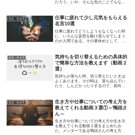
だろう。いや、そんな先のことでもな
く、今日のことで不安を感じ動くのも億
劫に感じることもある。そんな不安を感
じることは寝る前や、寝た後の夜中起き
仕事に疲れて少し元気をもらえる
名言、生き方
てしまった後が多くないだろ...
名言10選
仕事に疲れてどうしようもなくなった時
に、いろんな妄想を駆け巡らせてしまう
のが人間である。その箸休めとして、一
瞬立ち止まって一息つける名言を10個集
めました。必ず、何個かは当てはまり元
気になる言葉である。
気持ちを切り替えるための具体的
名言、生き方
で簡単な方法を教えます（動画２
選）
気持ちが落ちた時、切り替えたいときは
よくあります。その時は、落ち込んでい
たり、しんどかったりするので、前向き
になれないのは当然です。その時には、
今からいう二つの言葉を、口ずさんでみ
てください。「ついてる。ついてる。」
生き方や仕事についての考え方を
名言、生き方
「いいね。」別に、なにも...
教えてくれる動画３選①～鴨頭さ
ん～
生き方や仕事についての考え方や生き方
を教えてくれる動画３選をまとめたみ
た。メンターである鴨頭さんの考え方に