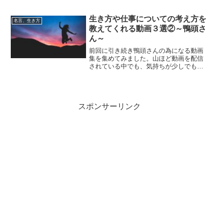
ついて、学べます。時には、そこまで
は・・・できこないと思ってしまいがち
ですが・・・声に出して表現し、実現し
生き方や仕事についての考え方を
名言、生き方
てく。つらい時・疲れたときのエナジー
教えてくれる動画３選②～鴨頭さ
ドリンクと思ってみてほしい。
ん～
前回に引き続き鴨頭さんの為になる動画
集を集めてみました。山ほど動画を配信
されている中でも、気持ちが少しでも前
向きになれる動画集である。仕事関係に
関わる部分が多いですが、自分を成長さ
せたいや変化させたい人へ。一つでも、
一言でも心のエナジ―になればなっと！
スポンサーリンク