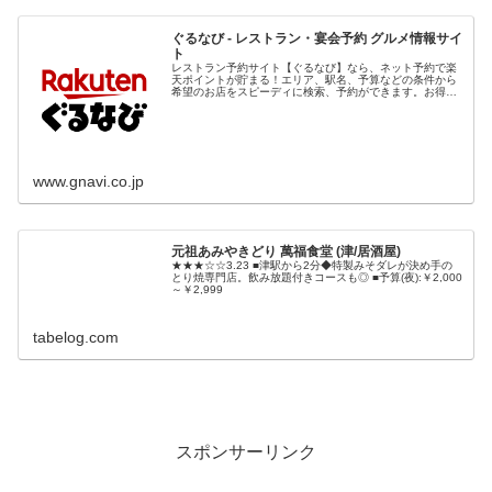
ぐるなび - レストラン・宴会予約 グルメ情報サイ
ト
レストラン予約サイト【ぐるなび】なら、ネット予約で楽
天ポイントが貯まる！エリア、駅名、予算などの条件から
希望のお店をスピーディに検索、予約ができます。お得な
クーポン情報や最新レストラン情報も満載なので、歓送迎
会・宴会のお店探しにもオススメ！
www.gnavi.co.jp
元祖あみやきどり 萬福食堂 (津/居酒屋)
★★★☆☆3.23 ■津駅から2分◆特製みそダレが決め手の
とり焼専門店。飲み放題付きコースも◎ ■予算(夜):￥2,000
～￥2,999
tabelog.com
スポンサーリンク