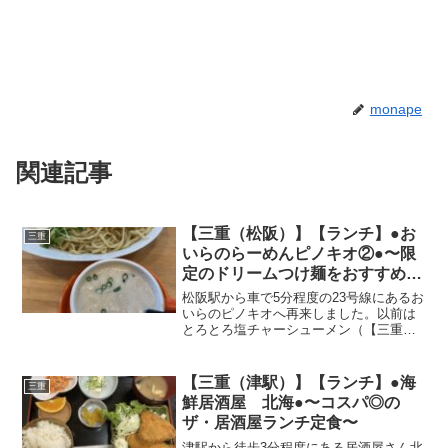
monape
関連記事
【三重（松阪）】【ランチ】●お
三重
いらのらーめんピノキオ②●〜限
定のドリームつけ麺をおすすめで
す〜
松阪駅から車で5分程度の23号線にあるお
いらのピノキオへ再来しました。以前は
とろとろ塩チャーシューメン（【三重
（松阪）】【ランチ】●おいらのらーめん
ピノキオ●〜レアチャーシューが決め手の
塩とんこつらーめん〜）を食べました
【三重（津駅）】【ランチ】●海
三重
が、今回は早めにいけ...
鮮居酒屋 北海●〜コスパ◎の
ザ・居酒屋ランチ定食〜
津駅から徒歩3分程度にある居酒屋さん北