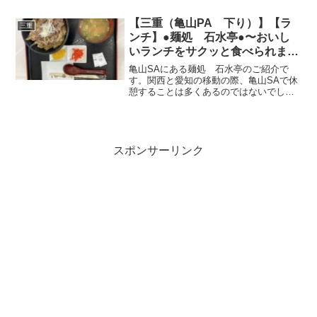
が・・・駐車場はよくわからないので、
ゆっくりはみてられませんね。...
【三重（亀山PA 下り）】【ラ
三重
ンチ】●麺処 石水亭●〜おいし
いランチをサクッと食べられま
す〜
亀山SAにある麺処 石水亭のご紹介で
す。関西と愛知の移動の際、亀山SAで休
憩することは多くあるのではないでしょ
うか！？そんな時にサクッと気軽に名物
含めて食べられるこちらで休憩がてらラ
ンチしてみるのがオススメです。まずは
席確保して、券売機で購...
スポンサーリンク