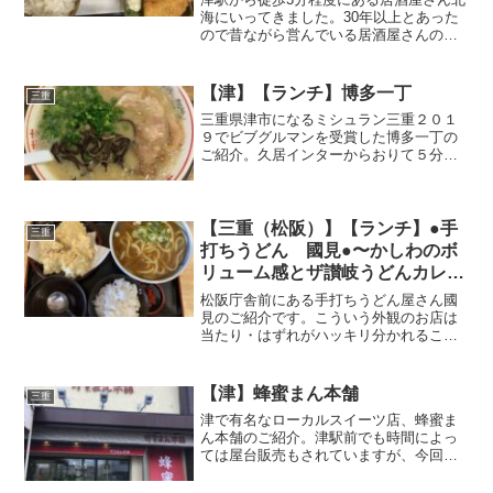
海にいってきました。30年以上とあった
ので昔ながら営んでいる居酒屋さんのラ
ンチ定食はなんと550円からあります。そ
れ以外も700円が主流で昔からある地元の
居酒屋ランチはいいですよね！外観看板
【津】【ランチ】博多一丁
三重
（メニュー）...
三重県津市になるミシュラン三重２０１
９でビブグルマンを受賞した博多一丁の
ご紹介。久居インターからおりて５分程
度のところにあります。二回ほど通りす
ぎましたが、どの時間も列をつくってま
した。人気店はどんなときでも列ができ
るものなんですね。駐車場...
【三重（松阪）】【ランチ】●手
三重
打ちうどん 國見●〜かしわのボ
リューム感とザ讃岐うどんカレー
は火傷に注意〜
松阪庁舎前にある手打ちうどん屋さん國
見のご紹介です。こういう外観のお店は
当たり・はずれがハッキリ分かれること
が多いですが、しっかりと当たりのボリ
ュームと味を兼ね備えたコスパよいうど
ん屋さんです。メニューから「かしわ」
【津】蜂蜜まん本舗
三重
がいいんだろうということ...
津で有名なローカルスイーツ店、蜂蜜ま
ん本舗のご紹介。津駅前でも時間によっ
ては屋台販売もされていますが、今回は
本店のいってきました。大きな看板で
す。外からつくっているにがみえます