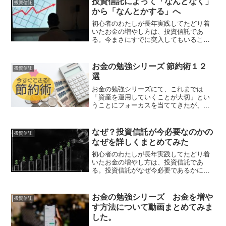
投資信託によって「なんとなく」
投資信託
から「なんとかする」へ
初心者のわたしが長年実践してたどり着
いたお金の増やし方は、投資信託であ
る。今まさにすでに突入してもいるこれ
からは「自助の時代」になってきてい
る。自助の時代とは「なんとなく」銀行
にお金をいれていれば、増えていった時
お金の勉強シリーズ 節約術１２
投資信託
代から自らお金に対しての学び...
選
お金の勉強シリーズにて、これまでは
「資産を運用していくことが大切」とい
うことにフォーカスを当ててきたが、自
分がやりたいことや将来不安ない生活を
おくるためには、「支出を減らす」とい
うことも実はとっても大切なことである
なぜ？投資信託が今必要なのかの
投資信託
ことは、いわずもがなである...
なぜを詳しくまとめてみた
初心者のわたしが長年実践してたどり着
いたお金の増やし方は、投資信託であ
る。投資信託がなぜ今必要であるかにつ
いて、詳しくまとめてみた。一言でいう
と「時代が明確に変化しているから」と
いうことである。具体的な変化として、
お金の勉強シリーズ お金を増や
投資信託
①超低金利：銀行にお金を預...
す方法について動画まとめてみま
した。