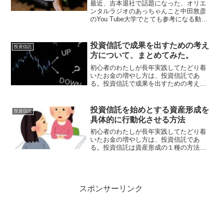
最近、吉本退社で話題になった、オリエ
ンタルラジオのあっちゃんこと中田敦彦
のYou Tube大学でとても参考になる動画
があったので紹介します。これから、投
資信託を始めてみようという人には参考
になる動画なので長編にはなりますが、
投資信託で成果を出すための考え
投資信託
ご覧ください。ま...
方について、まとめてみた。
初心者のわたしが長年実践してたどり着
いたお金の増やし方は、投資信託であ
る。投資信託で成果を出すための考え方
について、まとめてみた。結論から言い
ますと ①変化することを受け入れるこ
と ②変わらぬ投資行動を実践するこ
投資信託を始めとする資産形成を
投資信託
と ③変化（騒ぎの中）留まり...
具体的に行動化させる方法
初心者のわたしが長年実践してたどり着
いたお金の増やし方は、投資信託であ
る。投資信託は資産形成の１種の方法で
はあるが、なかなか初心者が一人で実施
していくには学びが必要であるし、助け
もほしくになる。そんな助けやまず第一
歩を踏み出すためにはFP（...
スポンサーリンク